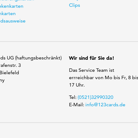
Clips
kenkarten
karten
edsausweise
ds UG (haftungsbeschränkt)
Wir sind für Sie da!
afenstr. 3
Das Service Team ist
Bielefeld
errreichbar von Mo bis Fr, 8 bi
ny
17 Uhr.
Tel:
(0521)32990320
E-Mail:
info@123cards.de