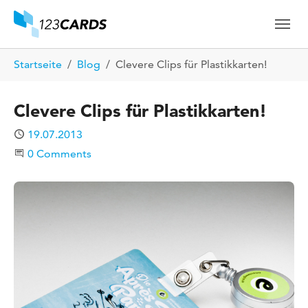
Skip to main content
Skip to page footer
You are here:
Startseite
Blog
Clevere Clips für Plastikkarten!
Clevere Clips für Plastikkarten!
Published
19.07.2013
Start the Conversation
0 Comments
Show larger version for: