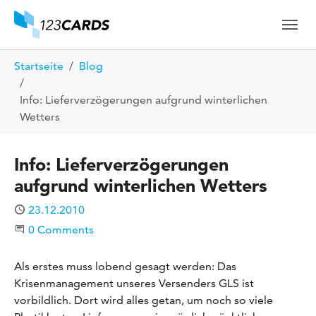
Skip to main content
Skip to page footer
You are here:
Startseite
Blog
Info: Lieferverzögerungen aufgrund winterlichen
Wetters
Info: Lieferverzögerungen
aufgrund winterlichen Wetters
Published
23.12.2010
Start the Conversation
0 Comments
Als erstes muss lobend gesagt werden: Das
Krisenmanagement unseres Versenders GLS ist
vorbildlich. Dort wird alles getan, um noch so viele