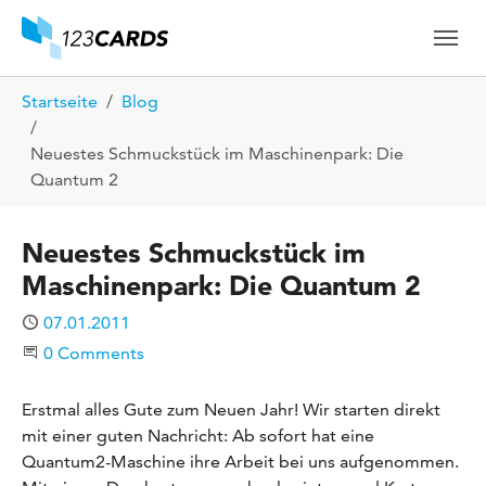
Skip to main content
Skip to page footer
You are here:
Startseite
Blog
Neuestes Schmuckstück im Maschinenpark: Die
Quantum 2
Neuestes Schmuckstück im
Maschinenpark: Die Quantum 2
Published
07.01.2011
Start the Conversation
0 Comments
Erstmal alles Gute zum Neuen Jahr! Wir starten direkt
mit einer guten Nachricht: Ab sofort hat eine
Quantum2-Maschine ihre Arbeit bei uns aufgenommen.