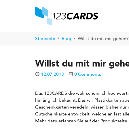
Skip to main content
Skip to page footer
You are here:
Startseite
Blog
Willst du mit mir gehen?
Willst du mit mir geh
Published
12.07.2013
Start the Conversation
0 Comments
Das 123CARDS die wahrscheinlich hochwert
hinlänglich bekannt. Das wir Plastikkarten 
Geschenkkarten veredeln, wissen bisher nur
Gutscheinkarte entwickelt, welche an fast all
Mehr dazu erfahren Sie auf der Produktseite 