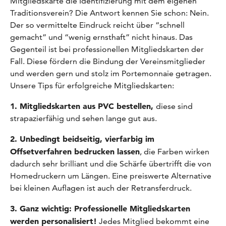
Mitgliedskarte die Identifizierung mit dem eigenen
Traditionsverein? Die Antwort kennen Sie schon: Nein.
Der so vermittelte Eindruck reicht über “schnell
gemacht” und “wenig ernsthaft” nicht hinaus. Das
Gegenteil ist bei professionellen Mitgliedskarten der
Fall. Diese fördern die Bindung der Vereinsmitglieder
und werden gern und stolz im Portemonnaie getragen.
Unsere Tips für erfolgreiche Mitgliedskarten:
1. Mitgliedskarten aus PVC bestellen,
diese sind
strapazierfähig und sehen lange gut aus.
2. Unbedingt beidseitig, vierfarbig im
Offsetverfahren bedrucken lassen
, die Farben wirken
dadurch sehr brilliant und die Schärfe übertrifft die von
Homedruckern um Längen. Eine preiswerte Alternative
bei kleinen Auflagen ist auch der Retransferdruck.
3. Ganz wichtig: Professionelle Mitgliedskarten
werden personalisiert!
Jedes Mitglied bekommt eine