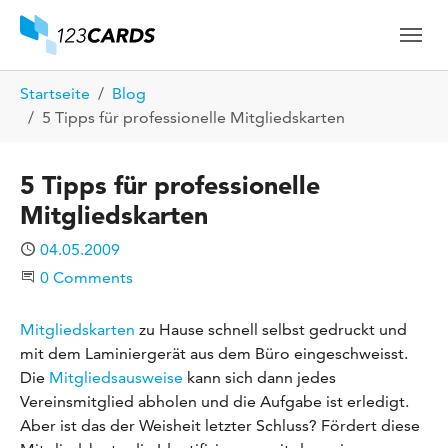
Skip to main content
Skip to page footer
You are here:
Startseite
Blog
5 Tipps für professionelle Mitgliedskarten
5 Tipps für professionelle
Mitgliedskarten
Published
04.05.2009
Start the Conversation
0 Comments
Mitgliedskarten
zu Hause schnell selbst gedruckt und
mit dem Laminiergerät aus dem Büro eingeschweisst.
Die
Mitgliedsausweise
kann sich dann jedes
Vereinsmitglied abholen und die Aufgabe ist erledigt.
Aber ist das der Weisheit letzter Schluss? Fördert diese